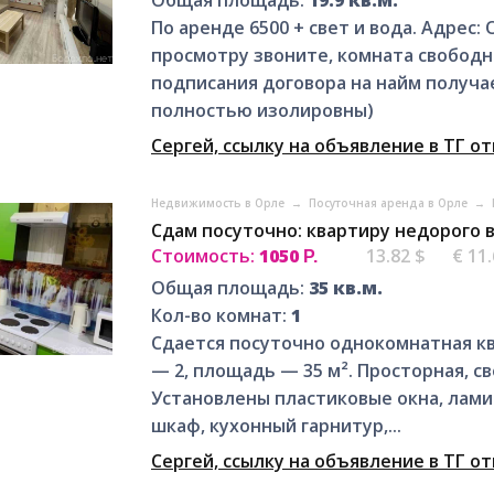
По аренде 6500 + свет и вода. Адрес:
просмотру звоните, комната свободн
подписания договора на найм получа
полностью изолировны)
Сергей, ссылку на объявление в ТГ о
Недвижимость в Орле
→
Посуточная аренда в Орле
→
Сдам посуточно: квартиру недорого 
Стоимость:
1050
13.82 $
€ 11
Р.
Общая площадь:
35 кв.м.
Кол-во комнат:
1
Сдается посуточно однокомнатная ква
— 2, площадь — 35 м². Просторная, с
Установлены пластиковые окна, ламина
шкаф, кухонный гарнитур,...
Сергей, ссылку на объявление в ТГ о