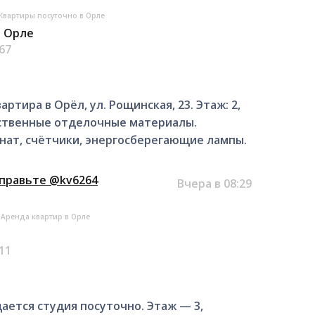
Квартиры посуточно в Орле
в Орле
.67
тира в Орёл, ул. Рощинская, 23. Этаж: 2,
ественные отделочные материалы.
нат, счётчики, энергосберегающие лампы.
тправьте @kv6264
Вчера в 08:29
Аренда квартир в Орле
.11
сдается студия посуточно. Этаж — 3,