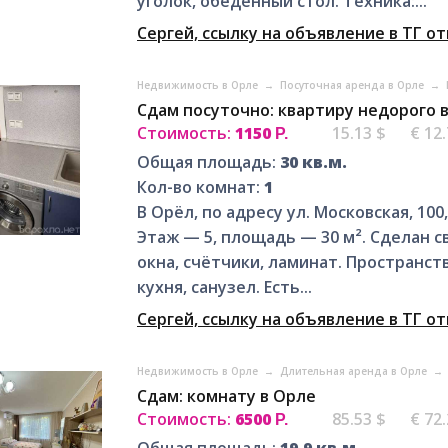
уголок, обеденный стол. Техника:...
Сергей, ссылку на объявление в ТГ о
Недвижимость в Орле
→
Посуточная аренда в Орле
→
Сдам посуточно: квартиру недорого 
Стоимость:
1150
15.13 $
€ 12
Р.
Общая площадь:
30 кв.м.
Кол-во комнат:
1
В Орёл, по адресу ул. Московская, 10
Этаж — 5, площадь — 30 м². Сделан 
окна, счётчики, ламинат. Пространс
кухня, санузел. Есть...
Сергей, ссылку на объявление в ТГ о
Недвижимость в Орле
→
Длительная аренда в Орле
→
Сдам: комнату в Орле
Стоимость:
6500
85.53 $
€ 72
Р.
Общая площадь:
19.9 кв.м.