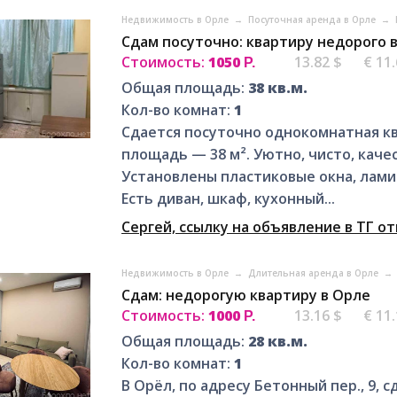
Недвижимость в Орле
→
Посуточная аренда в Орле
→
Сдам посуточно: квартиру недорого 
Стоимость:
1050
13.82 $
€ 11
Р.
Общая площадь:
38 кв.м.
Кол-во комнат:
1
Сдается посуточно однокомнатная квар
площадь — 38 м². Уютно, чисто, кач
Установлены пластиковые окна, лами
Есть диван, шкаф, кухонный...
Сергей, ссылку на объявление в ТГ о
Недвижимость в Орле
→
Длительная аренда в Орле
→
Сдам: недорогую квартиру в Орле
Стоимость:
1000
13.16 $
€ 11
Р.
Общая площадь:
28 кв.м.
Кол-во комнат:
1
В Орёл, по адресу Бетонный пер., 9, 