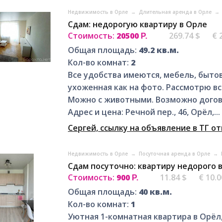
Недвижимость в Орле
→
Длительная аренда в Орле
→
Сдам: недорогую квартиру в Орле
Стоимость:
20500
269.74 $
€ 
Р.
Общая площадь:
49.2 кв.м.
Кол-во комнат:
2
Все удобства имеются, мебель, бытов
ухоженная как на фото. Рассмотрю в
Можно с животными. Возможно догов
Адрес и цена: Речной пер., 46, Орёл,...
Сергей, ссылку на объявление в ТГ о
Недвижимость в Орле
→
Посуточная аренда в Орле
→
Сдам посуточно: квартиру недорого 
Стоимость:
900
11.84 $
€ 10.0
Р.
Общая площадь:
40 кв.м.
Кол-во комнат:
1
Уютная 1-комнатная квартира в Орёл,