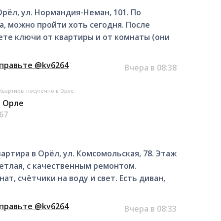
 Орёл, ул. Нормандия-Неман, 101. По
а, можно пройти хоть сегодня. После
ете ключи от квартиры и от комнаты (они
тправьте @kv6264
Вчера в 08:38
Квартиры посуточно в Орле
в Орле
.67
ртира в Орёл, ул. Комсомольская, 78. Этаж
ветлая, с качественным ремонтом.
т, счётчики на воду и свет. Есть диван,
тправьте @kv6264
Вчера в 08:33