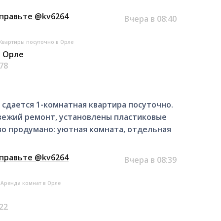
тправьте @kv6264
Вчера в 08:40
Квартиры посуточно в Орле
в Орле
.78
0, сдается 1-комнатная квартира посуточно.
свежий ремонт, установлены пластиковые
тво продумано: уютная комната, отдельная
тправьте @kv6264
Вчера в 08:39
Аренда комнат в Орле
.22