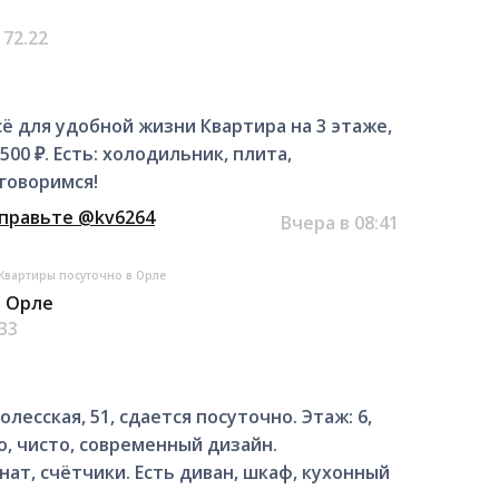
172.22
всё для удобной жизни Квартира на 3 этаже,
500 ₽. Есть: холодильник, плита,
оговоримся!
тправьте @kv6264
Вчера в 08:41
Квартиры посуточно в Орле
в Орле
.33
лесская, 51, сдается посуточно. Этаж: 6,
о, чисто, современный дизайн.
ат, счётчики. Есть диван, шкаф, кухонный