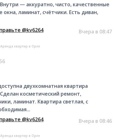
. Внутри — аккуратно, чисто, качественные
окна, ламинат, счётчики. Есть диван,
тправьте @kv6264
Вчера в 08:47
Аренда квартир в Орле
.56
, доступна двухкомнатная квартира
. Сделан косметический ремонт,
ики, ламинат. Квартира светлая, с
бходимая...
тправьте @kv6264
Вчера в 08:46
Аренда квартир в Орле