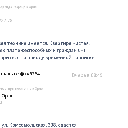
Аренда квартир в Орле
227.78
ая техника имеется. Квартира чистая,
сех платежеспособных и граждан СНГ.
ориться по поводу временной прописки.
тправьте @kv6264
Вчера в 08:49
Квартиры посуточно в Орле
в Орле
0
 ул. Комсомольская, 338, сдается