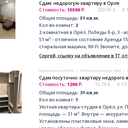
Сдам: недорогую квартиру в Орле
Стоимость:
15500
203.95 $
€ 
Р.
Общая площадь:
51 кв.м.
Кол-во комнат:
2
2-комнатная в Орёл, Победы б-р, 3 - 
51 м² - отличное состояние Аренда 15
стиральная машина, Wi-Fi Звоните, д
Сергей, ссылку на объявление в ТГ о
Недвижимость в Орле
→
Посуточная аренда в Орле
→
Сдам посуточно: квартиру недорого 
Стоимость:
1200
15.79 $
€ 13
Р.
Общая площадь:
31 кв.м.
Кол-во комнат:
1
Уютная квартира-студия в Орёл, ул. По
площадь — 31 м². Внутри — аккуратн
Установлены пластиковые окна, ламин