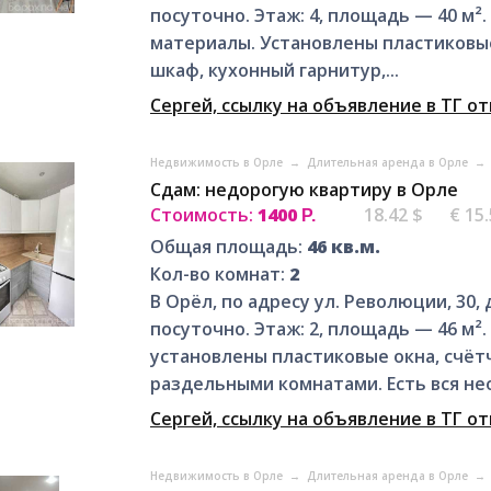
посуточно. Этаж: 4, площадь — 40 м²
материалы. Установлены пластиковые 
шкаф, кухонный гарнитур,...
Сергей, ссылку на объявление в ТГ о
Недвижимость в Орле
→
Длительная аренда в Орле
→
Сдам: недорогую квартиру в Орле
Стоимость:
1400
18.42 $
€ 15
Р.
Общая площадь:
46 кв.м.
Кол-во комнат:
2
В Орёл, по адресу ул. Революции, 30
посуточно. Этаж: 2, площадь — 46 м²
установлены пластиковые окна, счётч
раздельными комнатами. Есть вся нео
Сергей, ссылку на объявление в ТГ о
Недвижимость в Орле
→
Длительная аренда в Орле
→