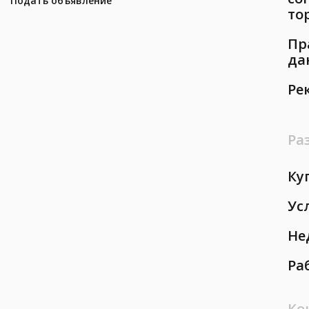
Подать объявление
то
Пр
да
Ре
Ра
Ку
Ус
Не
Ра
Ко