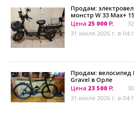
Продам: электрове
монстр W 33 Max+ 15
Цена
25 000
32
Р.
31 июля 2026 г. в 04:
Продам: велосипед Me
Gravel в Орле
Цена
23 500
30
Р.
31 июля 2026 г. в 04: