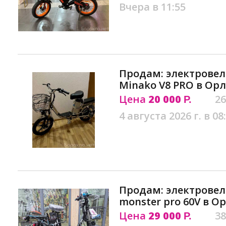
Вчера в 11:55
Продам: электровел
Minako V8 PRO в Орл
Цена
20 000
26
Р.
4 августа 2026 г. в 08
Продам: электровел
monster pro 60V в О
Цена
29 000
38
Р.