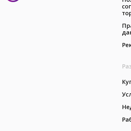
со
то
Пр
да
Ре
Ра
Ку
Ус
Не
Ра