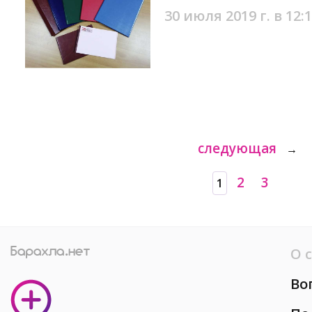
30 июля 2019 г. в 12:
следующая
→
2
3
1
О 
Во