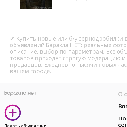
✔ Купить новые или б/у зернодробилки в
объявлений Барахла.НЕТ: реальные фото
описание, выбор по параметрам. Все об
товаров проходят строгую модерацию и
продавцов. Ежедневно тысячи новых ча
вашем городе.
О 
Во
По
со
Подать объявление