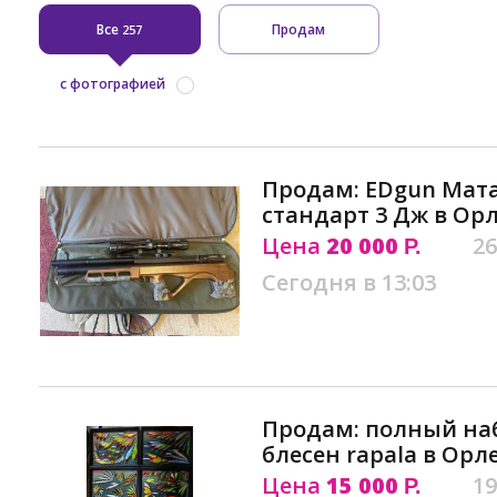
Все
Продам
257
с фотографией
Продам: EDgun Мата
стандарт 3 Дж в Ор
Цена
20 000
26
Р.
Сегодня в 13:03
Продам: полный наб
блесен rapala в Орл
Цена
15 000
19
Р.