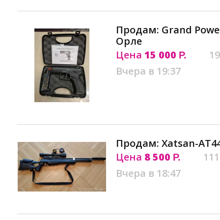
Продам: Grand Power
Орле
Цена
15 000
19
Р.
Вчера в 19:37
Продам: Xatsan-AT44
Цена
8 500
111
Р.
Вчера в 18:47