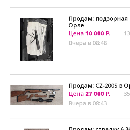
Продам: подзорная т
Орле
Цена
10 000
13
Р.
Вчера в 08:48
Продам: CZ-200S в О
Цена
27 000
35
Р.
Вчера в 08:43
Продам: стрелку 6.3