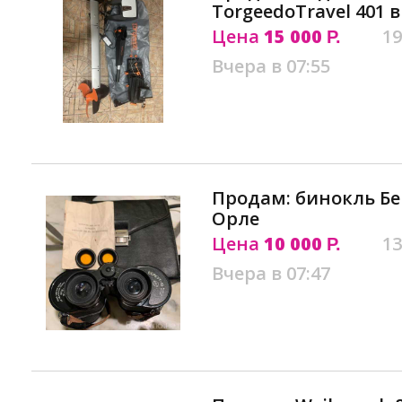
TorgeedoTravel 401 
Цена
15 000
19
Р.
Вчера в 07:55
Продам: бинокль Бер
Орле
Цена
10 000
13
Р.
Вчера в 07:47