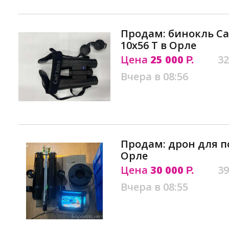
Продам: бинокль Car
10х56 T в Орле
Цена
25 000
32
Р.
Вчера в 08:56
Продам: дрон для 
Орле
Цена
30 000
39
Р.
Вчера в 08:55