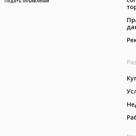
Подать объявление
то
Пр
да
Ре
Ра
Ку
Ус
Не
Ра