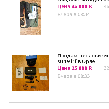
Цена
35 000
46
Р.
Вчера в 08:34
Продам: тепловизи
su 19 lrf в Орле
Цена
25 000
32
Р.
Вчера в 08:33