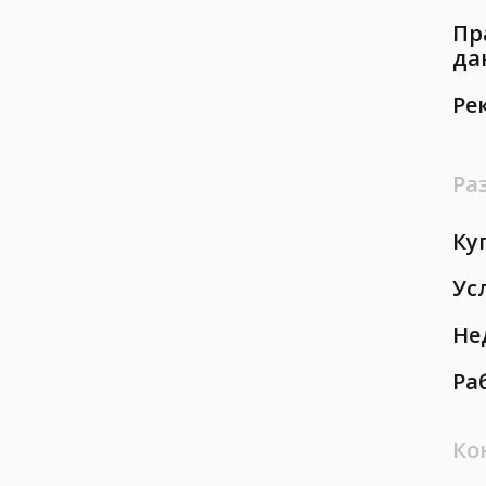
Пр
да
Ре
Ра
Ку
Ус
Не
Ра
Ко