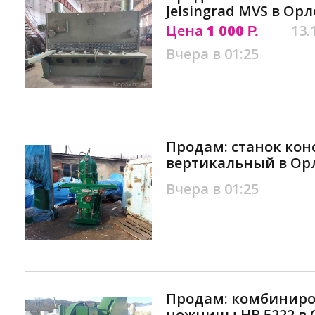
Jеlsingrаd МVS в Орл
Цена
1 000
13.
Р.
Вчера в 01:25
Продам: станок ко
вертикальный в Ор
Вчера в 01:25
Продам: комбиниро
ножницы НВ 5222 в 