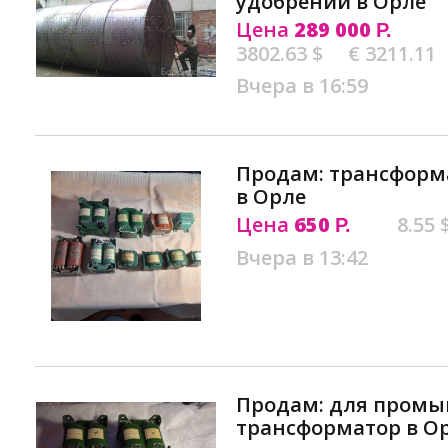
удобрений в Орле
Цена
289 000
Р.
3802.63 $
€ 3211.11
Вчера в 16:59
Продам: трансформат
в Орле
Цена
650
8.55 
Р.
Вчера в 13:42
Продам: для пром
трансформатор в О