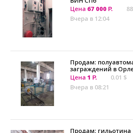
ВИН СПб
Цена
67 000
88
Р.
Вчера в 12:04
Продам: полуавтом
заграждений в Орл
Цена
1
0.01 $
Р.
Вчера в 08:21
Продам: гильотинa