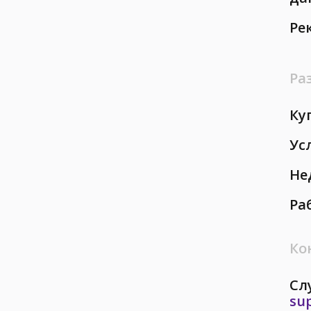
Ре
Ра
Ку
Ус
Не
Ра
Ко
Сл
su