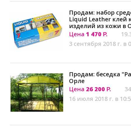
Продам: набор сред
Liquid Leather клей
изделий из кожи в 
Цена
1 470
19.
Р.
3 сентября 2018 г. в 
Продам: беседка "Р
Орле
Цена
26 200
34
Р.
16 июля 2018 г. в 10: