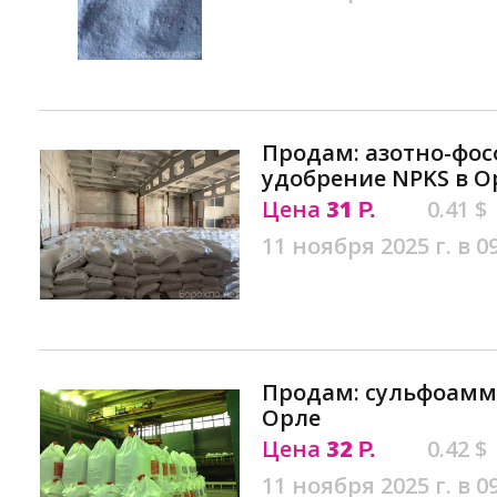
Продам: азотно-фо
удобрение NPKS в О
Цена
31
0.41 $
Р.
11 ноября 2025 г. в 0
Продам: сульфоаммо
Орле
Цена
32
0.42 $
Р.
11 ноября 2025 г. в 0