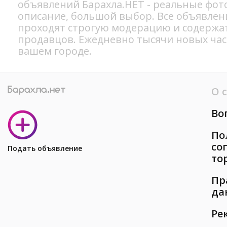
объявлений Барахла.НЕТ - реальные фот
описание, большой выбор. Все объявлен
проходят строгую модерацию и содержа
продавцов. Ежедневно тысячи новых ча
вашем городе.
О 
Во
По
со
Подать объявление
то
Пр
да
Ре