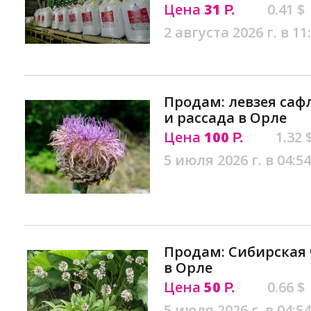
Цена
31
0.41 $
Р.
2 августа 2026 г. в 11
Продам: левзея саф
и рассада в Орле
Цена
100
1.32 
Р.
5 июля 2026 г. в 04:54
Продам: Cибирская
в Орле
Цена
50
0.66 $
Р.
5 июля 2026 г. в 04:54