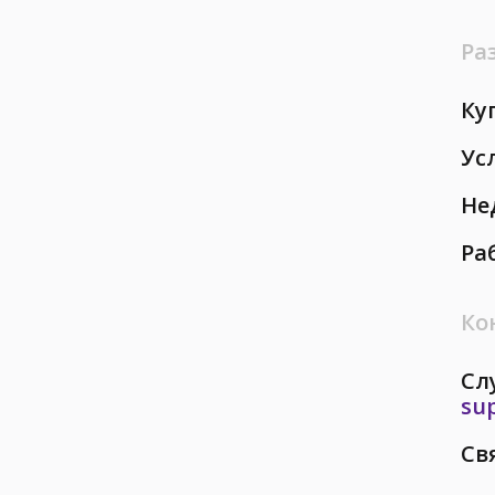
Ра
Ку
Ус
Не
Ра
Ко
Сл
su
Св