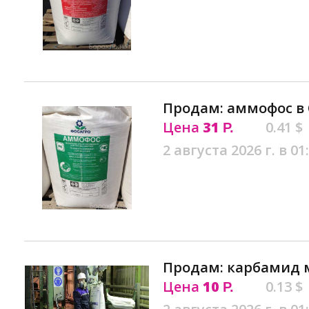
Продам: аммофос в
Цена
31
0.41 $
Р.
2 августа 2026 г. в 01
Продам: карбамид м
Цена
10
0.13 $
Р.