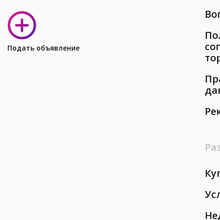
Во
По
со
Подать объявление
то
Пр
да
Ре
Ра
Ку
Ус
Не