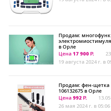
Продам: многофун
электромиостимулят
в Орле
Цена
17 900
23
Р.
19 августа 2024 г. в 0
Продам: фен-щетка 
106132675 в Орле
Цена
992
13.05
Р.
26 мая 2024 г. в 05:06