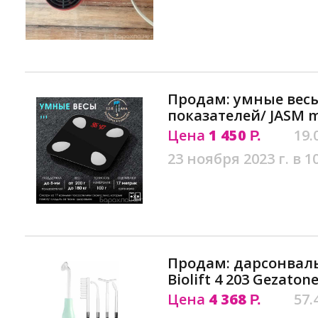
Продам: умные весы 
показателей/ JASM m
Цена
1 450
19.
Р.
23 ноября 2023 г. в 1
Продам: дарсонваль
Biolift 4 203 Gezatone
Цена
4 368
57.
Р.