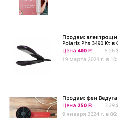
Продам: электрощи
Polaris Phs 3490 Kt в
Цена
400
5.26 
Р.
19 марта 2024 г. в 10
Продам: фен Ведуга 
Цена
250
3.29 
Р.
9 января 2024 г. в 06: