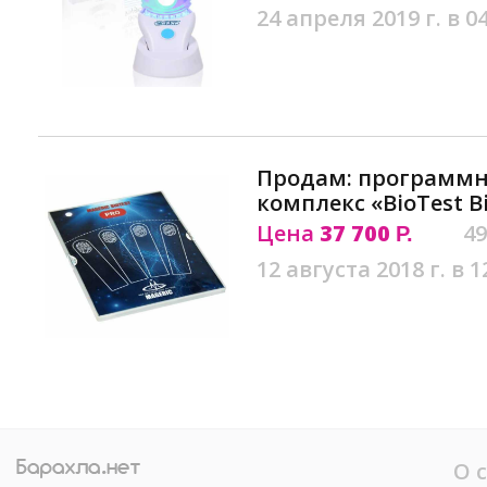
24 апреля 2019 г. в 0
Продам: программ
комплекс «BioTest B
Цена
37 700
49
Р.
12 августа 2018 г. в 1
О 