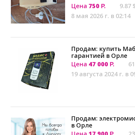
Цена
750
9.87 
Р.
8 мая 2026 г. в 02:14
Продам: купить Маби
гарантией в Орле
Цена
47 000
61
Р.
19 августа 2024 г. в 0
Продам: электромио
в Орле
Цена
17 900
23
Р.