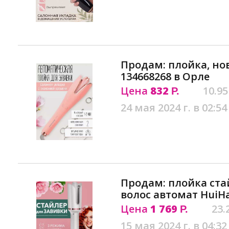
Продам: плойка, н
134668268 в Орле
Цена
832
10.95
Р.
24 мая 2024 г. в 02:54
Продам: плойка ста
волос автомат HuiH
Цена
1 769
23.
Р.
15 мая 2024 г. в 04:32